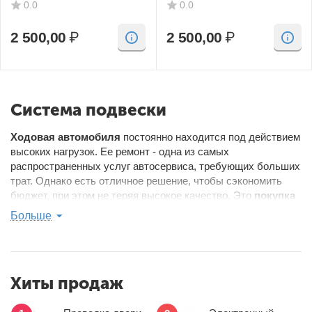
0.0
0.0
2 500,00
₽
2 500,00
₽
Система подвески
Ходовая автомобиля
постоянно находится под действием
высоких нагрузок. Ее ремонт - одна из самых
распространенных услуг автосервиса, требующих больших
трат. Однако есть отличное решение, чтобы сэкономить
бюджет, при этом не теряя высокое качество. Это
покупка
оригинальных б/у запчастей Chrysler Pacifica в
Больше
интернет-магазине Carcity.Market
. В
каталоге
представлены:
кулаки;
Хиты продаж
рулевые рейки;
рычаги;