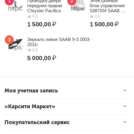
Проводка двери
Электронный
1
2
стабилизаторы;
передняя правая
блок управления
ступицы.
Chrysler Pacifica
5387204 SAAB 9-
5
Детали подвески Крайслер Пацифика
сняты с
1 500,00
₽
1 500,00
₽
полноценного авто. Мы сотрудничаем только с
проверенными поставщиками и предоставляем
гарантии
в
зависимости от технического состояния оборудования.
Зеркало левое SAAB 9-3 2003-
3
2011г
На все
автозапчасти
действует быстрая
доставка по
России
.
5 000,00
₽
Моя учетная запись
«Карсити Маркет»
0.0
0.0
Покупательский сервис