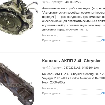
0.0
Артикул:
04800322AB
Автоматическая коробка передач (встречае
"Автоматическая коробка перемены (перек
передач") — разновидность трансмиссии а
обеспечивающая автоматический (без прям
водителя) выбор соответствующего текущ
движения передаточного числа.
Марка авто
Производитель
CH
Консоль АКПП 2.4L Chrysler
0.0
Артикул:
04792251AB; 04891641AA
Консоль АКПП 2.4L Chrysler Sebring 2007-20
Voyager 2001-2005г Dodge Avenger 2007-201
Neon 2000-2005г
Марка авто
Производитель
CH