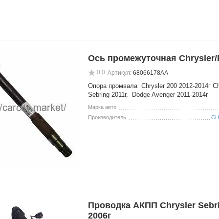
Ось промежуточная Chrysler
0.0
Артикул:
68066178АА
Опора промвала Chrysler 200 2012-2014г Ch
Sebring 2011г, Dodge Avenger 2011-2014г
Марка авто
Производитель
CH
Проводка АКПП Chrysler Sebri
2006г