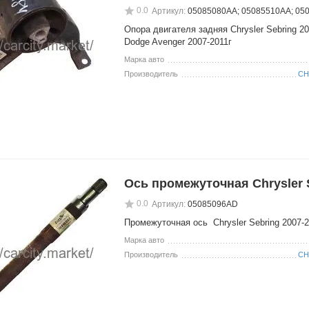
0.0
Артикул:
05085080AA; 05085510AA; 05
Опора двигателя задняя Chrysler Sebring 2
Dodge Avenger 2007-2011г
Марка авто
Производитель
CH
Ось промежуточная Chrysler 
0.0
Артикул:
05085096АD
Промежуточная ось Chrysler Sebring 2007-2
Марка авто
Производитель
CH