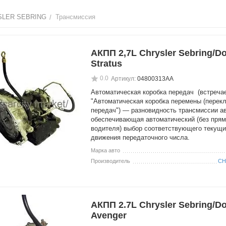
SLER SEBRING
Трансмиссия
/
АКПП 2,7L Chrysler Sebring/D
Stratus
0.0
Артикул:
04800313AA
Автоматическая коробка передач (встречае
"Автоматическая коробка перемены (перек
передач") — разновидность трансмиссии а
обеспечивающая автоматический (без прям
водителя) выбор соответствующего текущ
движения передаточного числа.
Марка авто
Производитель
CH
АКПП 2.7L Chrysler Sebring/D
Avenger