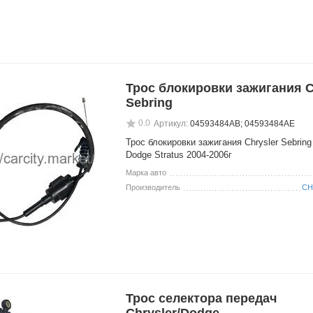
Трос блокировки зажигания C
Sebring
0.0
Артикул:
04593484AB; 04593484AE
Трос блокировки зажигания Chrysler Sebring
Dodge Stratus 2004-2006г
Марка авто
Производитель
CH
Трос селектора передач