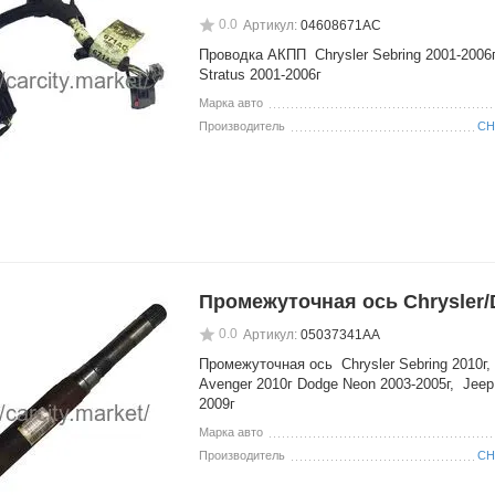
0.0
Артикул:
04608671АС
Проводка АКПП Chrysler Sebring 2001-2006
Stratus 2001-2006г
Марка авто
Производитель
CH
Промежуточная ось Chrysler
0.0
Артикул:
05037341АА
Промежуточная ось Chrysler Sebring 2010г
Avenger 2010г Dodge Neon 2003-2005г, Jee
2009г
Марка авто
Производитель
CH