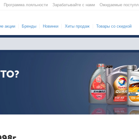
Программа лояльности
Зарабатывайте с нами
Ожидаемые поступл
е акции
Бренды
Новинки
Хиты продаж
Товары со скидкой
ТО?
998г