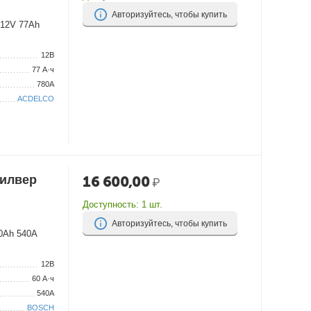
Авторизуйтесь, чтобы купить
 12V 77Ah
12В
77 А·ч
780А
ACDELCO
Силвер
16 600,00
₽
Доступность:
1 шт.
Авторизуйтесь, чтобы купить
0Ah 540A
12В
60 А·ч
540А
BOSCH