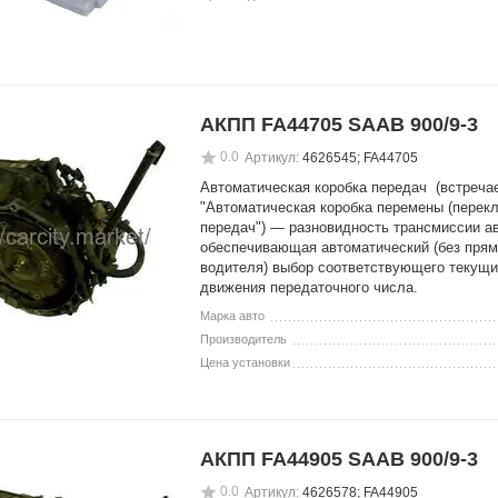
АКПП FA44705 SAAB 900/9-3
0.0
Артикул:
4626545; FA44705
Автоматическая коробка передач (встречае
"Автоматическая коробка перемены (перек
передач") — разновидность трансмиссии а
обеспечивающая автоматический (без прям
водителя) выбор соответствующего текущ
движения передаточного числа.
Марка авто
Производитель
Цена установки
АКПП FA44905 SAAB 900/9-3
0.0
Артикул:
4626578; FA44905