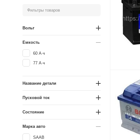
Фильтры товаров
Вольт
Емкость
60 А·ч
77 А·ч
Название детали
Пусковой ток
Состояние
Марка авто
SAAB