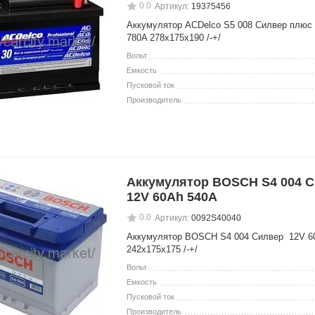
0.0
Артикул:
19375456
Аккумулятор ACDelco S5 008 Силвер плюс
780A 278x175x190 /-+/
Вольт
Емкость
Пусковой ток
Производитель
Аккумулятор BOSCH S4 004 
12V 60Ah 540A
0.0
Артикул:
0092S40040
Аккумулятор BOSCH S4 004 Силвер 12V 6
242x175x175 /-+/
Вольт
Емкость
Пусковой ток
Производитель