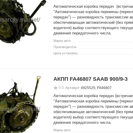
Автоматическая коробка передач (встречае
"Автоматическая коробка перемены (перек
передач") — разновидность трансмиссии а
обеспечивающая автоматический (без прям
водителя) выбор соответствующего текущ
движения передаточного числа.
Марка авто
Производитель
Цена установки
АКПП FA46807 SAAB 900/9-3
0.0
Артикул:
4925525; FA46807
Автоматическая коробка передач (встречае
"Автоматическая коробка перемены (перек
передач") — разновидность трансмиссии а
обеспечивающая автоматический (без прям
водителя) выбор соответствующего текущ
движения передаточного числа.
Марка авто