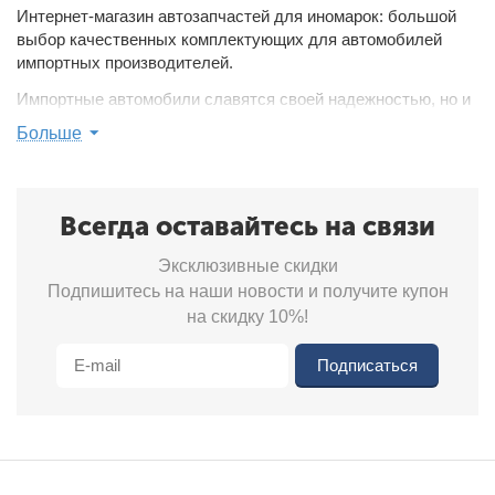
Интернет-магазин автозапчастей для иномарок: большой
выбор качественных комплектующих для автомобилей
импортных производителей.
Импортные автомобили славятся своей надежностью, но и
они выходят из строя, нуждаются в ремонте. К выбору
Больше
комплектующих нужно подходить с максимальной
ответственностью. Предпочтение рекомендуется отдавать
оригинальным запчастям.
Всегда оставайтесь на связи
Запчасти для иномарок для ремонта авто любой
сложности
Эксклюзивные скидки
Подпишитесь на наши новости и получите купон
В каталоге нашего магазина представлены запчасти для
на скидку 10%!
иномарок, позволяющие выполнять качественный ремонт
различных систем:
Подписаться
1. Рулевой; 2. Ходовой; 3. Тормозной; 4. Охлаждения; 5.
Кондиционера и других.
У нас можно недорого приобрести
запчасти
Saab
. Мы
торгуем оригинальными комплектующими. Предоставляем
возможность заказать запчасти для самых популярных