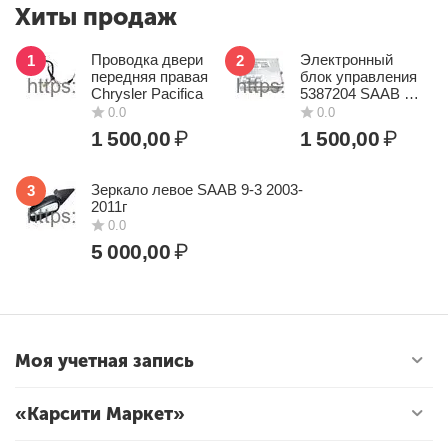
Хиты продаж
Проводка двери
Электронный
1
2
передняя правая
блок управления
Chrysler Pacifica
5387204 SAAB 9-
5
1 500,00
₽
1 500,00
₽
Зеркало левое SAAB 9-3 2003-
3
2011г
5 000,00
₽
0.0
0.0
Моя учетная запись
«Карсити Маркет»