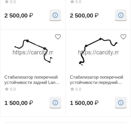
Rover
Rover
0.0
0.0
2 500,00
₽
2 500,00
₽
Стабилизатор поперечной
Стабилизатор поперечной
устойчивости задний Land
устойчивости передний
Rover Range Rover
Land Rover Range Rover
0.0
0.0
1 500,00
₽
1 500,00
₽