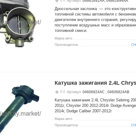
0.0
Артикул:
04861691AA; 04861694AA
Дроссельная заслонка — это конструктив
топливной системы автомобиля с бензино
двигателем внутреннего сгорания, регули
поступление воздушных масс и образовани
топливной смеси.
Марка авто
Производитель
CH
Катушка зажигания 2.4L Chrys
0.0
Артикул:
04606824AC ; 04606824AB
Катушка зажигания 2.4L Chrysler Sebring 20
2011г, Chrysler 200 2012-2014г Dodge Avenge
2014г, Dodge Caliber 2007-2012г
Марка авто
Производитель
CH