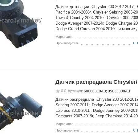
Датчик детонации Chrysler 200 2012-2017г, 
Pacifica 2004-2008г, Chrysler Sebring 2003-20
Town & Country 2004-2010г, Chrysler 300 200
Dodge Avenger 2007-2014г, Dodge Charger 20
Dodge Grand Caravan 2004-2010г и многие д
Марка авто
Производитель
CH
Датчик распредвала Chrysler
0.0
Артикул:
68080819AB; 05033308AB
Датчик распредвала Chrysler 200 2012-2017г
Sebring 2007-2011г, Dodge Avenger 2007-201
Express 2010-2011г, Dodge Journey 2009-201
Compass 2007-2019г, Jeep Cherokee 2014-20
Марка авто
Производитель
CH