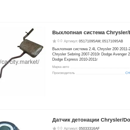
Выхлопная система Chrysler
0.0
Артикул:
05171095AM; 05171095AB
Выхлопная система 2.4L Chrysler 200 2011-
Chrysler Sebring 2007-2010г Dodge Avenger 
Dodge Express 2010-2011г
Марка авто
Производитель
CH
Датчик детонации Chrysler/D
0.0
Артикул:
05033316AF