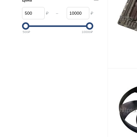
Цена
–
₽
₽
500
₽
10000
₽