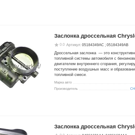
Заслонка дроссельная Chrysle
0.0
Артикул:
05184349AC ; 05184349AB
Дроссельная заслонка — это конструктив
топливной системы автомобиля с бензино
двигателем внутреннего сгорания, регули
поступление воздушных масс и образовани
топливной смеси.
Марка авто
Производитель
CH
Заслонка дроссельная Chrysl