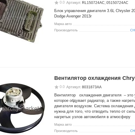
0.0
Артикул:
RL150724AC; 05150724AC
Блок управления двигателя 3.6L Chrysler 2
Dodge Avenger 2013г
Марка авто
Производитель
CH
Вентилятор охлаждения Chry
0.0
Артикул:
8031873AA
Вентилятор охлаждения двигателя – это 
которое обдувает радиатор, а также нагрет
двигателя воздухом. Система охлаждения 
нужна для того, что отводить тепло от сил
нагретых узлов автомобиля в атмосферу
Марка авто
Производитель
CH