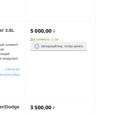
r 3.6L
5 000,00
₽
Доступность:
1 шт.
ный элемент
Авторизуйтесь, чтобы купить
вым
рующий
е воздушно-
CHRYSLER
RYSLER [ORG]
er/Dodge
3 500,00
₽