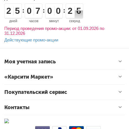
1
1
2
2
4
4
5
5
9
9
0
0
6
6
7
7
9
9
0
0
9
9
0
0
3
2
2
6
5
5
дней
часов
минут
секунд
Период проведения промо-акции: от 01.09.2026 по
31.12.2026
Действующие промо-акции
Моя учетная запись
«Карсити Маркет»
Покупательский сервис
Контакты