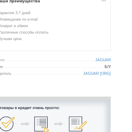
аши преимущества
арантия 3-7 дней
повещение по e-mail
озврат и обмен
азличные способы оплаты
учшая цена
вто
JAGUAR
ие
Б/У
дитель
JAGUAR [ORG]