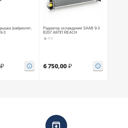
рышка (кабриолет,
Радиатор охлаждения SAAB 9-3
Бампep з
9-3
B207 АКПП REACH
CV SAAB
0.0
0.0
₽
6 750,00
₽
15 00