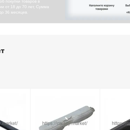
об покупки товаров в
и от 18 до 70 лет, Сумма
 до 36 месяцев.
ет