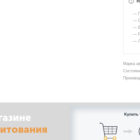
Н
— Г
— О
— В
— Р
— Л
Марка а
Состоян
Произво
газине
дитования