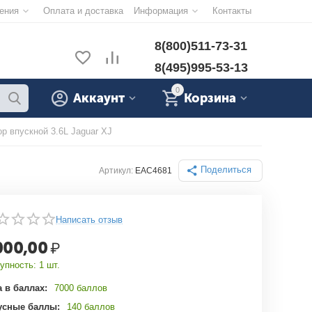
ения
Оплата и доставка
Информация
Контакты
8(800)511-73-31
8(495)995-53-13
0
Аккаунт
Корзина
р впускной 3.6L Jaguar XJ
Поделиться
Артикул:
EAC4681
Написать отзыв
000,00
₽
упность:
1 шт.
 в баллах:
7000 баллов
усные баллы:
140 баллов