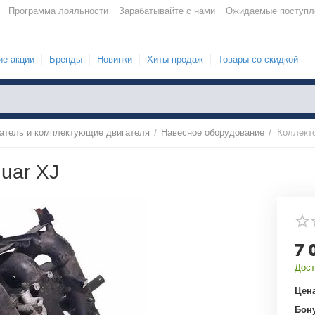
Программа лояльности
Зарабатывайте с нами
Ожидаемые поступл
е акции
Бренды
Новинки
Хиты продаж
Товары со скидкой
атель и комплектующие двигателя
Навесное оборудование
Коллекто
/
/
guar XJ
7 
Дост
Цена
Бон