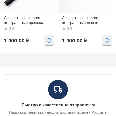
Декоративный порог
Декоративный порог
центральный правый
центральный левый
(черный, CV) SAAB 9-3
(черный, CV) SAAB 9-3
0.0
0.0
1 000,00
₽
1 000,00
₽
Быстро и качественно отправляем
Наша компания производит доставку по всей России и