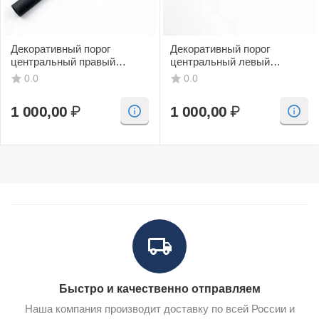
Декоративный порог
Декоративный порог
центральный правый
центральный левый
(черный, CV) SAAB 9-3
(черный, CV) SAAB 9-3
0.0
0.0
1 000,00
₽
1 000,00
₽
Быстро и качественно отправляем
Наша компания производит доставку по всей России и