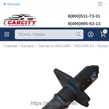
Москва
8(800)511-73-31
8(495)995-53-13
0
Главная
Каталог
Запчасти JAGUAR
JAGUAR XJ
Кузов
/
/
/
/