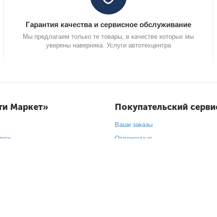
Гарантия качества и сервисное обслуживание
Мы предлагаем только те товары, в качестве которых мы
уверены наверняка. Услуги автотехцентра
ти Маркет»
Покупательский серви
Ваши заказы
вязь
Отложенные
е сертификаты
Список сравнения
арки
а