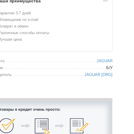
аши преимущества
арантия 3-7 дней
повещение по e-mail
озврат и обмен
азличные способы оплаты
учшая цена
вто
JAGUAR
ие
Б/У
дитель
JAGUAR [ORG]