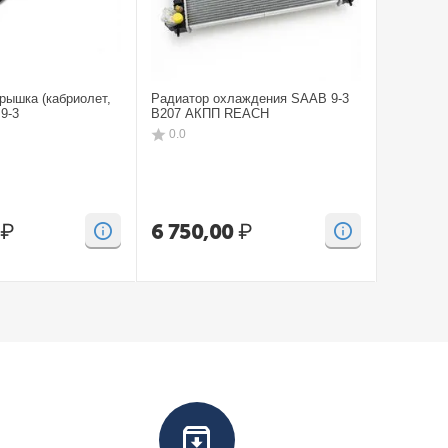
рышка (кабриолет,
Радиатор охлаждения SAAB 9-3
Бампep з
9-3
B207 АКПП REACH
CV SAAB
0.0
0.0
₽
6 750,00
₽
15 00