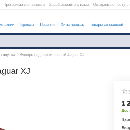
Программа лояльности
Зарабатывайте с нами
Ожидаемые поступл
е акции
Бренды
Новинки
Хиты продаж
Товары со скидкой
в внутри
Фонарь подсветки правый Jaguar XJ
/
aguar XJ
1 
Дост
Цена
Бон