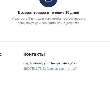
Возврат товара в течение 10 дней
У вас есть 3 дня, для того чтобы протестировать
вашу покупку и сообщить нам о дефекте
с
Контакты
г. д. Гольёво, ул. Центральная д1а
8(800)511-73-31 (звонок бесплатный)
8(495)995-53-13
Пн-Вс 9.00 - 18.00
info@carcity.market
Посмотреть на карте