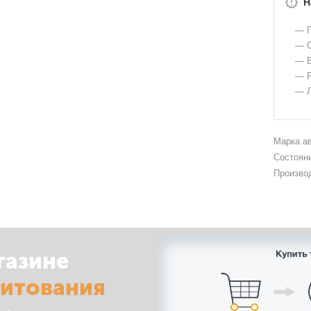
Н
— Г
— О
— В
— Р
— Л
Марка а
Состоян
Произво
газине
дитования