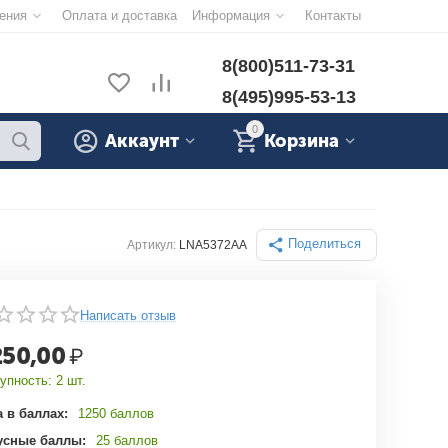
ения
Оплата и доставка
Информация
Контакты
8(800)511-73-31
8(495)995-53-13
0
Аккаунт
Корзина
Поделиться
Артикул:
LNA5372AA
Написать отзыв
250,00
₽
упность:
2 шт.
 в баллах:
1250 баллов
усные баллы:
25 баллов