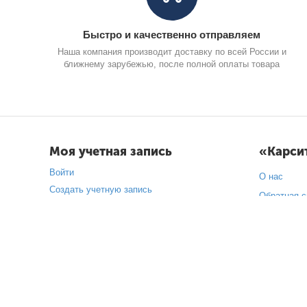
Быстро и качественно отправляем
Наша компания производит доставку по всей России и
ближнему зарубежью, после полной оплаты товара
Моя учетная запись
«Карси
Войти
О нас
Создать учетную запись
Обратная с
Партнерство
Подарочны
Торговые м
Карта сайт
Блог