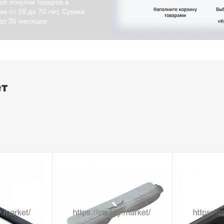
об покупки товаров в
и от 18 до 70 лет, Сумма
 до 36 месяцев.
ет