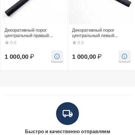
Декоративный порог
Декоративный порог
центральный правый
центральный левый
(черный, CV) SAAB 9-3
(черный, CV) SAAB 9-3
0.0
0.0
1 000,00
₽
1 000,00
₽
Быстро и качественно отправляем