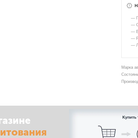
Н
— Г
— О
— В
— Р
— Л
Марка а
Состоян
Произво
газине
дитования