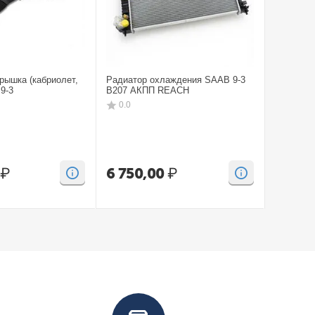
рышка (кабриолет,
Радиатор охлаждения SAAB 9-3
Бампep з
9-3
B207 АКПП REACH
CV SAAB
0.0
0.0
₽
6 750,00
₽
15 00