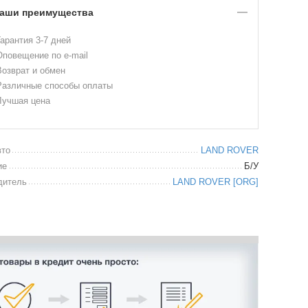
аши преимущества
арантия 3-7 дней
повещение по e-mail
озврат и обмен
азличные способы оплаты
учшая цена
вто
LAND ROVER
ие
Б/У
дитель
LAND ROVER [ORG]