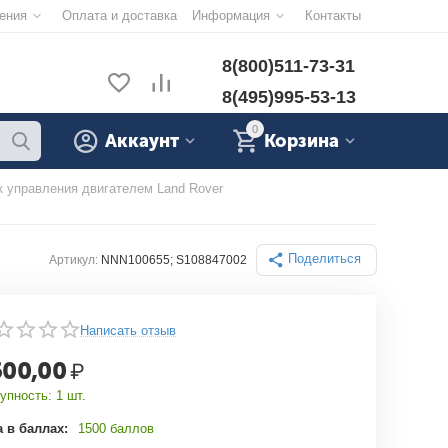
ения
Оплата и доставка
Информация
Контакты
8(800)511-73-31
8(495)995-53-13
0
Аккаунт
Корзина
к управления двигателем Land Rover
Поделиться
Артикул:
NNN100655; S108847002
Написать отзыв
500,00
₽
упность:
1 шт.
 в баллах:
1500 баллов