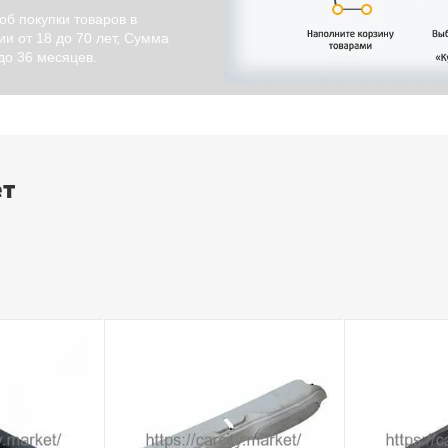
об покупки товаров в
и от 18 до 70 лет, Сумма
 до 36 месяцев.
ет