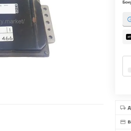
Бон
Д
В