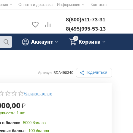
ения
Оплата и доставка
Информация
Контакты
8(800)511-73-31
8(495)995-53-13
0
Аккаунт
Корзина
Поделиться
Артикул:
BDA490340
Написать отзыв
000,00
₽
упность:
1 шт.
 в баллах:
5000 баллов
усные баллы:
100 баллов