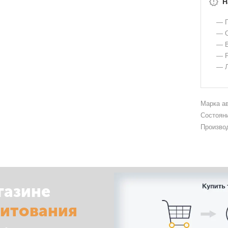
Н
— Г
— О
— В
— Р
— Л
Марка а
Состоян
Произво
газине
дитования