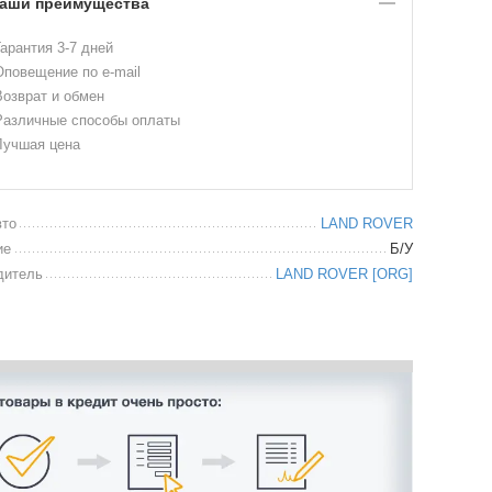
аши преимущества
арантия 3-7 дней
повещение по e-mail
озврат и обмен
азличные способы оплаты
учшая цена
вто
LAND ROVER
ие
Б/У
дитель
LAND ROVER [ORG]