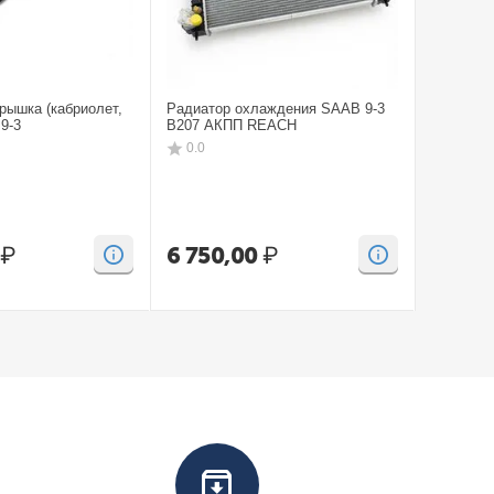
рышка (кабриолет,
Радиатор охлаждения SAAB 9-3
Бампep з
9-3
B207 АКПП REACH
CV SAAB
0.0
0.0
₽
6 750,00
₽
15 00