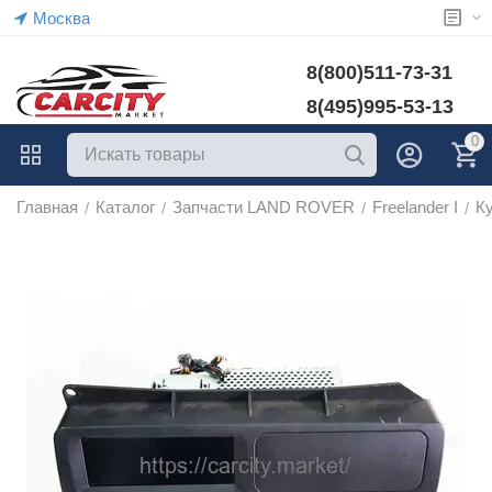
Москва
8(800)511-73-31
8(495)995-53-13
0
Главная
Каталог
Запчасти LAND ROVER
Freelander I
К
/
/
/
/