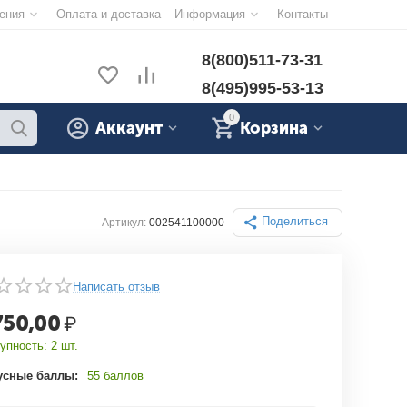
ения
Оплата и доставка
Информация
Контакты
8(800)511-73-31
8(495)995-53-13
0
Аккаунт
Корзина
Поделиться
Артикул:
002541100000
Написать отзыв
750,00
₽
упность:
2 шт.
усные баллы:
55 баллов