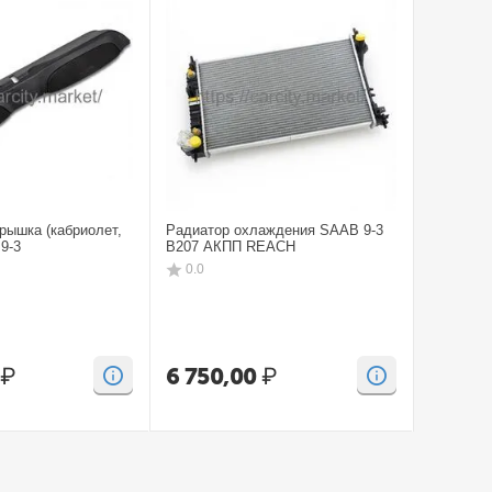
рышка (кабриолет,
Радиатор охлаждения SAAB 9-3
Бампep з
9-3
B207 АКПП REACH
CV SAAB
0.0
0.0
₽
6 750,00
₽
15 00