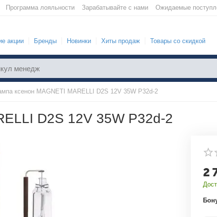
Программа лояльности
Зарабатывайте с нами
Ожидаемые поступл
е акции
Бренды
Новинки
Хиты продаж
Товары со скидкой
ампа ксенон MAGNETI MARELLI D2S 12V 35W P32d-2
ELLI D2S 12V 35W P32d-2
2 
Дост
Бон