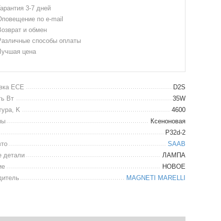
арантия 3-7 дней
повещение по e-mail
озврат и обмен
азличные способы оплаты
учшая цена
вка ECE
D2S
ь Вт
35W
тура, K
4600
пы
Ксеноновая
P32d-2
вто
SAAB
е детали
ЛАМПА
ие
НОВОЕ
дитель
MAGNETI MARELLI