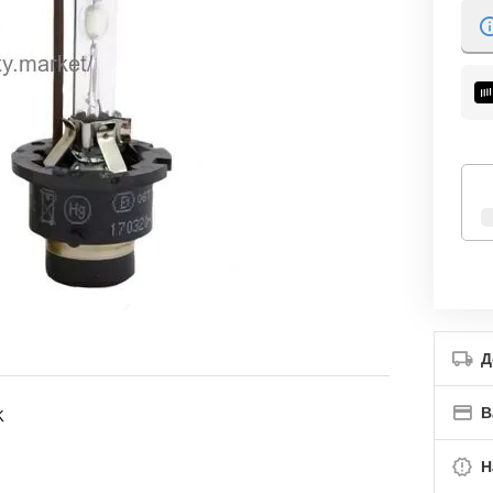
Д
В
K
Н