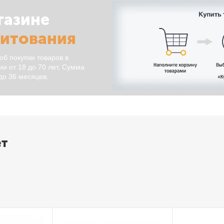
газине
дитования
об покупки товаров в
и от 18 до 70 лет, Сумма
 до 36 месяцев.
ет