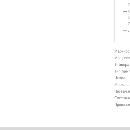
— Г
— О
— В
— Р
— Л
Маркиро
Мощност
Темпера
Тип лам
Цоколь
Марка а
Названи
Состоян
Произво