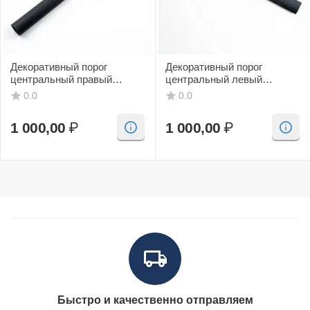
Декоративный порог
Декоративный порог
центральный правый
центральный левый
(черный, CV) SAAB 9-3
(черный, CV) SAAB 9-3
0.0
0.0
1 000,00
₽
1 000,00
₽
Быстро и качественно отправляем