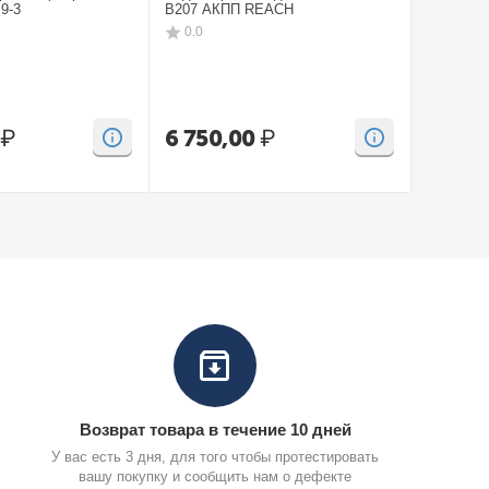
9-3
B207 АКПП REACH
CV SAAB
0.0
0.0
₽
6 750,00
₽
15 00
Возврат товара в течение 10 дней
У вас есть 3 дня, для того чтобы протестировать
вашу покупку и сообщить нам о дефекте