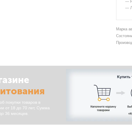
— Р
— Л
Марка а
Состоян
Произво
газине
дитования
об покупки товаров в
и от 18 до 70 лет, Сумма
 до 36 месяцев.