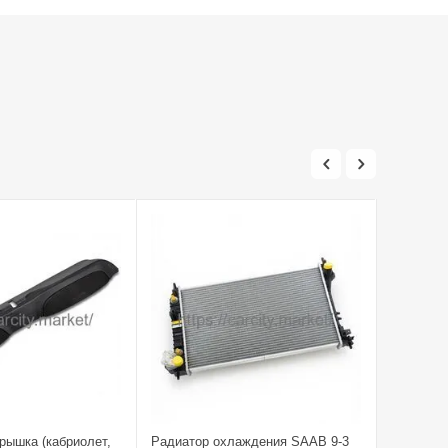
рышка (кабриолет,
Радиатор охлаждения SAAB 9-3
Бампep з