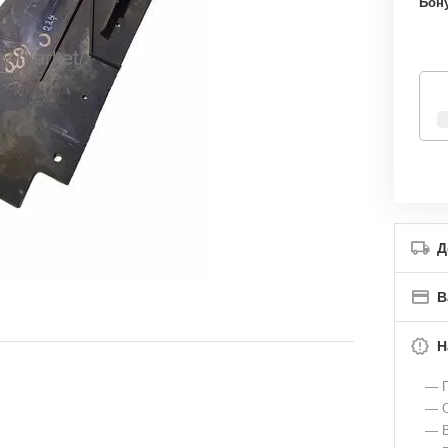
Бон
Д
В
Н
— Г
— О
— В