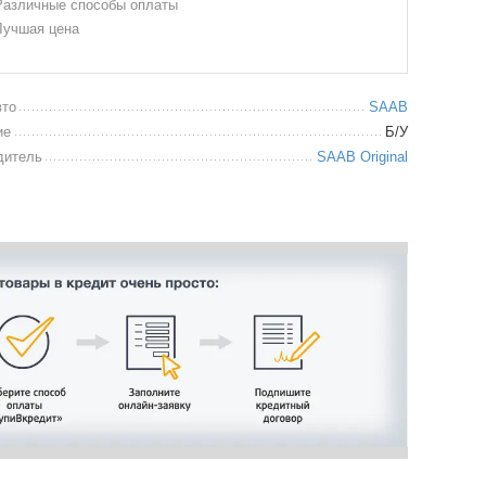
азличные способы оплаты
учшая цена
вто
SAAB
ие
Б/У
дитель
SAAB Original