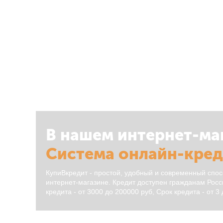
В нашем интернет-ма
Система онлайн-кре
КупиВкредит - простой, удобный и современный спос
интернет-магазине. Кредит доступен гражданам Росси
кредита - от 3000 до 200000 руб, Срок кредита - от 3