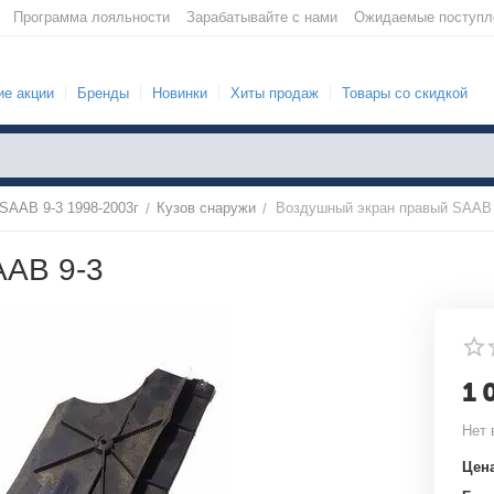
Программа лояльности
Зарабатывайте с нами
Ожидаемые поступл
е акции
Бренды
Новинки
Хиты продаж
Товары со скидкой
SAAB 9-3 1998-2003г
Кузов снаружи
Воздушный экран правый SAAB 
/
/
AAB 9-3
1 
Нет 
Цена