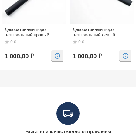
Декоративный порог
Декоративный порог
центральный правый
центральный левый
(черный, CV) SAAB 9-3
(черный, CV) SAAB 9-3
0.0
0.0
1 000,00
₽
1 000,00
₽
Быстро и качественно отправляем