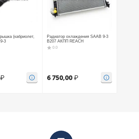
рышка (кабриолет,
Радиатор охлаждения SAAB 9-3
Бампep з
9-3
B207 АКПП REACH
CV SAAB
0.0
0.0
₽
6 750,00
₽
15 00