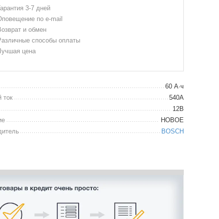
арантия 3-7 дней
повещение по e-mail
озврат и обмен
азличные способы оплаты
учшая цена
60 А·ч
 ток
540А
12В
ие
НОВОЕ
дитель
BOSCH