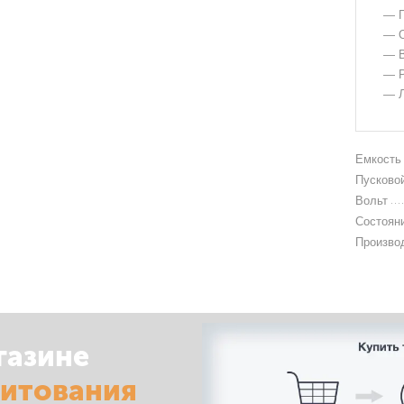
— Г
— О
— В
— Р
— Л
Емкость
Пусковой
Вольт
Состоян
Произво
газине
дитования