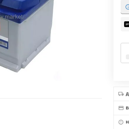
Д
В
Н