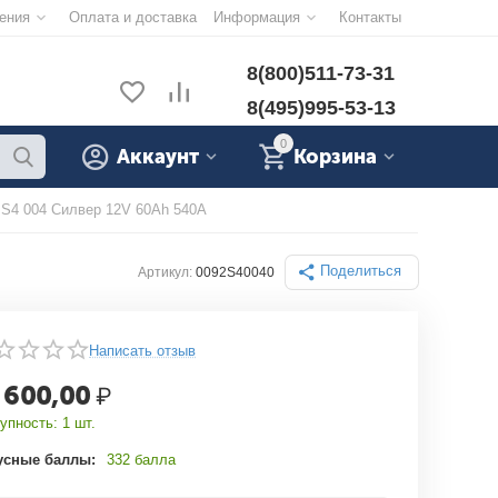
ения
Оплата и доставка
Информация
Контакты
8(800)511-73-31
8(495)995-53-13
0
Аккаунт
Корзина
S4 004 Силвер 12V 60Ah 540A
Поделиться
Артикул:
0092S40040
Написать отзыв
 600,00
₽
упность:
1 шт.
усные баллы:
332 балла