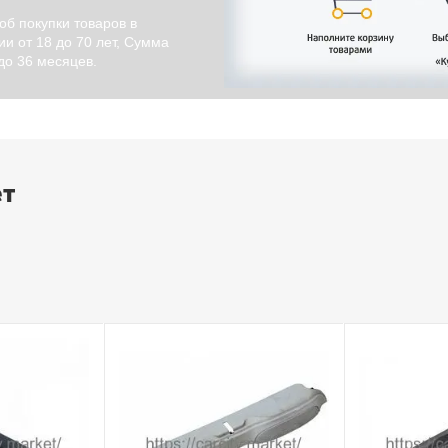
об покупки товаров в
и от 18 до 70 лет, Сумма
 до 36 месяцев.
ет