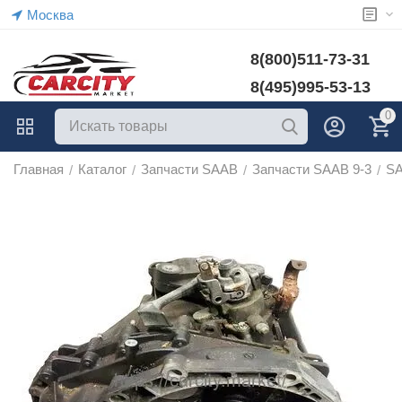
Москва
8(800)511-73-31
8(495)995-53-13
0
Главная
Каталог
Запчасти SAAB
Запчасти SAAB 9-3
SA
/
/
/
/