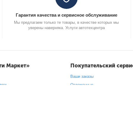
Гарантия качества и сервисное обслуживание
Мы предлагаем только те товары, в качестве которых мы
уверены наверняка. Услуги автотехцентра
ти Маркет»
Покупательский серви
Ваши заказы
вязь
Отложенные
е сертификаты
Список сравнения
арки
а