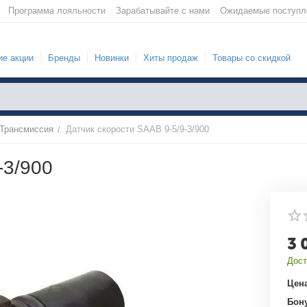
Программа лояльности
Зарабатывайте с нами
Ожидаемые поступл
е акции
Бренды
Новинки
Хиты продаж
Товары со скидкой
Трансмиссия
Датчик скорости SAAB 9-5/9-3/900
/
-3/900
3 
Дост
Цена
Бон