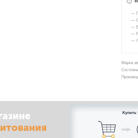
Н
— Г
— О
— В
— Р
— Л
Марка а
Состоян
Произво
газине
дитования