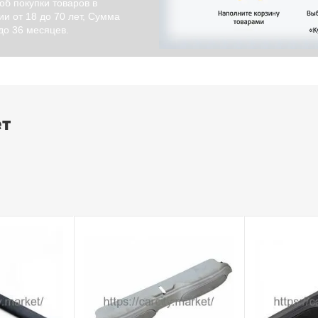
об покупки товаров в
и от 18 до 70 лет, Сумма
 до 36 месяцев.
ет