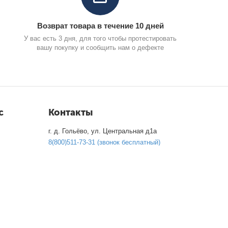
Возврат товара в течение 10 дней
У вас есть 3 дня, для того чтобы протестировать
вашу покупку и сообщить нам о дефекте
с
Контакты
г. д. Гольёво, ул. Центральная д1а
8(800)511-73-31 (звонок бесплатный)
8(495)995-53-13
Пн-Вс 9.00 - 18.00
info@carcity.market
Посмотреть на карте