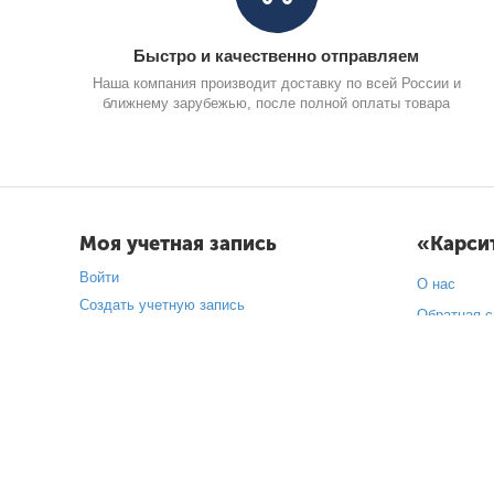
Быстро и качественно отправляем
Наша компания производит доставку по всей России и
ближнему зарубежью, после полной оплаты товара
Моя учетная запись
«Карси
Войти
О нас
Создать учетную запись
Обратная с
Партнерство
Подарочны
Торговые м
Карта сайт
Блог