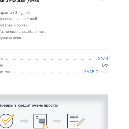
аши преимущества
арантия 3-7 дней
повещение по e-mail
озврат и обмен
азличные способы оплаты
учшая цена
вто
SAAB
ие
Б/У
дитель
SAAB Original