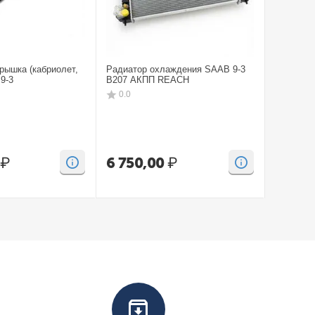
рышка (кабриолет,
Радиатор охлаждения SAAB 9-3
Бампep з
9-3
B207 АКПП REACH
CV SAAB
0.0
0.0
₽
6 750,00
₽
15 00