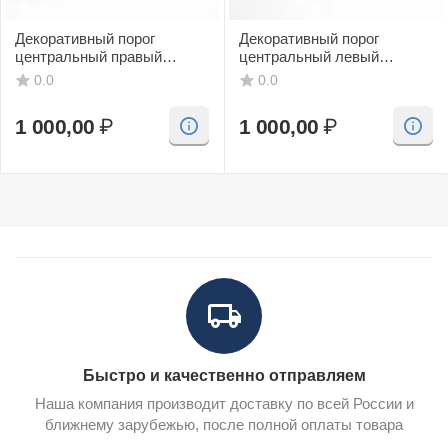
Декоративный порог
Декоративный порог
центральный правый
центральный левый
(черный, CV) SAAB 9-3
(черный, CV) SAAB 9-3
0.0
0.0
1 000,00
₽
1 000,00
₽
Быстро и качественно отправляем
Наша компания производит доставку по всей России и
ближнему зарубежью, после полной оплаты товара