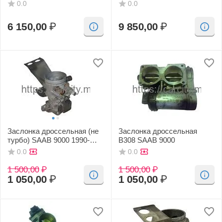
0.0
0.0
6 150,00
₽
9 850,00
₽
Заслонка дроссельная (не
Заслонка дроссельная
турбо) SAAB 9000 1990-
B308 SAAB 9000
1995г
0.0
0.0
1 500,00
₽
1 500,00
₽
1 050,00
₽
1 050,00
₽