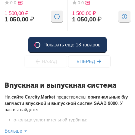
0.0
0.0
1 500,00
₽
1 500,00
₽
1 050,00
₽
1 050,00
₽
Показать еще 18 товаров
НАЗАД
ВПЕРЕД
Впускная и выпускная система
На
сайте
Carcity
.
Market
представлены
оригинальные
б
/
у
запчасти
впускной и выпускной систем SAAB
9
000
. У
нас вы найдете:
о-кольца уплотнительной турбины;
воздушные шланги;
Больше
глушители;