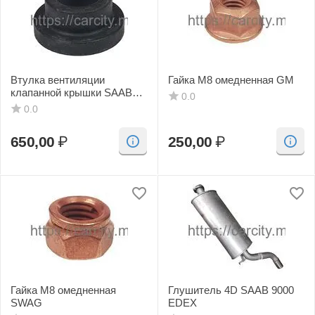
Втулка вентиляции
Гайка М8 омедненная GM
клапанной крышки SAAB
0.0
GPARTS
0.0
650,00
₽
250,00
₽
Гайка М8 омедненная
Глушитель 4D SAAB 9000
SWAG
EDEX