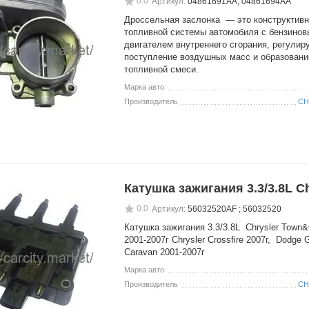
0.0
Артикул:
04861691AA; 04861694AA
Дроссельная заслонка — это конструктив
топливной системы автомобиля с бензино
двигателем внутреннего сгорания, регули
поступление воздушных масс и образовани
топливной смеси.
Марка авто
Производитель
CH
Катушка зажигания 3.3/3.8L Ch
0.0
Артикул:
56032520AF ; 56032520
Катушка зажигания 3.3/3.8L Chrysler Town&
2001-2007г Chrysler Crossfire 2007г, Dodge 
Caravan 2001-2007г
Марка авто
Производитель
CH