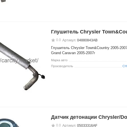
Глушитель Chrysler Town&Co
0.0
Артикул:
04880843АВ
Глушитель Chrysler Town&Country 2005-200
Grand Caravan 2005-2007г
Марка авто
Производитель
CH
Датчик детонации Chrysler/D
0.0
Артикул:
05033316AF