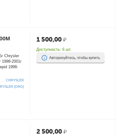
300M
1 500,00
₽
Доступность:
6 шт.
г Chrysler
Авторизуйтесь, чтобы купить
y 1998-2001г
epid 1998-
CHRYSLER
RYSLER [ORG]
2 500,00
₽