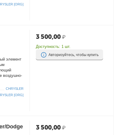
RYSLER [ORG]
3 500,00
₽
Доступность:
1 шт.
Авторизуйтесь, чтобы купить
ный элемент
вым
рующий
е воздушно-
CHRYSLER
RYSLER [ORG]
er/Dodge
3 500,00
₽