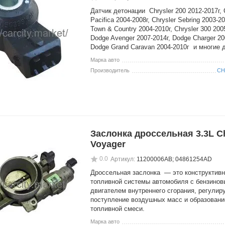
Датчик детонации Chrysler 200 2012-2017г, 
Pacifica 2004-2008г, Chrysler Sebring 2003-20
Town & Country 2004-2010г, Chrysler 300 200
Dodge Avenger 2007-2014г, Dodge Charger 20
Dodge Grand Caravan 2004-2010г и многие д
Марка авто
Производитель
CH
Заслонка дроссельная 3.3L Ch
Voyager
0.0
Артикул:
11200006AB; 04861254AD
Дроссельная заслонка — это конструктив
топливной системы автомобиля с бензино
двигателем внутреннего сгорания, регули
поступление воздушных масс и образовани
топливной смеси.
Марка авто