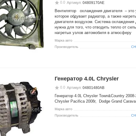
0.0
Артикул:
04809170AE
Вентилятор охлаждения двигателя – это 
которое обдувает радиатор, а также нагрет
двигателя воздухом. Система охлаждения 
нужна для того, что отводить тепло от сил
нагретых узлов автомобиля в атмосферу
Марка авто
Производитель
CH
Генератор 4.0L Chrysler
0.0
Артикул:
04801480AB
Генератор 4.0L Chrysler Town&Country 2008-
Chrysler Pacifica 2008г, Dodge Grand Carav
Марка авто
Производитель
CH