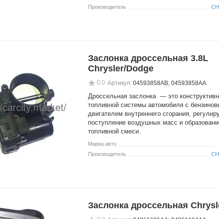
Производитель
CH
Заслонка дроссельная 3.8L
Chrysler/Dodge
0.0
Артикул:
04593858AB; 04593858AA
Дроссельная заслонка — это конструктив
топливной системы автомобиля с бензино
двигателем внутреннего сгорания, регули
поступление воздушных масс и образовани
топливной смеси.
Марка авто
Производитель
CH
Заслонка дроссельная Chrysl