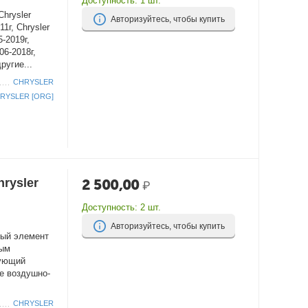
Доступность:
1 шт.
Chrysler
Авторизуйтесь, чтобы купить
11г, Chrysler
5-2019г,
06-2018г,
ругие...
CHRYSLER
RYSLER [ORG]
rysler
2 500,00
₽
Доступность:
2 шт.
Авторизуйтесь, чтобы купить
ный элемент
вым
рующий
е воздушно-
CHRYSLER