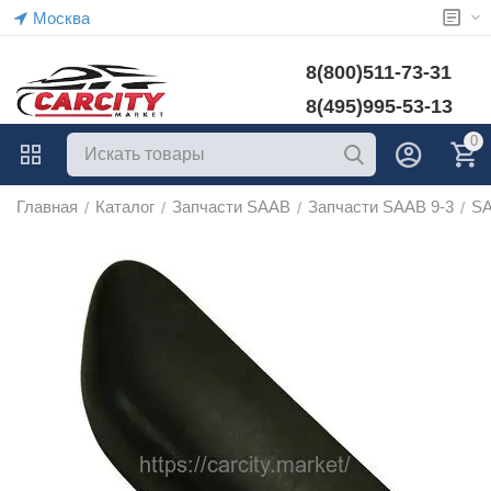
Москва
8(800)511-73-31
8(495)995-53-13
0
Главная
Каталог
Запчасти SAAB
Запчасти SAAB 9-3
SA
/
/
/
/