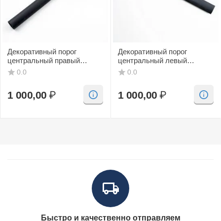
Декоративный порог
Декоративный порог
центральный правый
центральный левый
(черный, CV) SAAB 9-3
(черный, CV) SAAB 9-3
0.0
0.0
1 000,00
₽
1 000,00
₽
Быстро и качественно отправляем